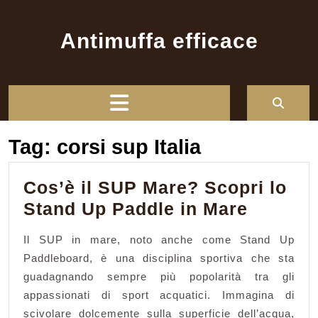
Skip
to
Antimuffa efficace
content
Open
Button
Tag:
corsi sup Italia
Cos’è il SUP Mare? Scopri lo
Cos’è
Stand Up Paddle in Mare
il
Il SUP in mare, noto anche come Stand Up
SUP
Paddleboard, è una disciplina sportiva che sta
Mare?
guadagnando sempre più popolarità tra gli
Scopri
appassionati di sport acquatici. Immagina di
lo
scivolare dolcemente sulla superficie dell’acqua,