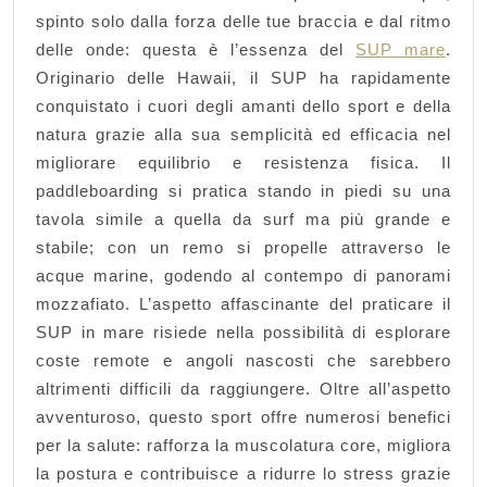
spinto solo dalla forza delle tue braccia e dal ritmo
Stand
delle onde: questa è l’essenza del
SUP mare
.
Up
Originario delle Hawaii, il SUP ha rapidamente
Paddle
conquistato i cuori degli amanti dello sport e della
in
natura grazie alla sua semplicità ed efficacia nel
Mare
migliorare equilibrio e resistenza fisica. Il
paddleboarding si pratica stando in piedi su una
tavola simile a quella da surf ma più grande e
stabile; con un remo si propelle attraverso le
acque marine, godendo al contempo di panorami
mozzafiato. L’aspetto affascinante del praticare il
SUP in mare risiede nella possibilità di esplorare
coste remote e angoli nascosti che sarebbero
altrimenti difficili da raggiungere. Oltre all’aspetto
avventuroso, questo sport offre numerosi benefici
per la salute: rafforza la muscolatura core, migliora
la postura e contribuisce a ridurre lo stress grazie