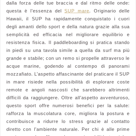
dalla forza delle tue braccia e dal ritmo delle onde:
Stand
questa è l’essenza del
SUP mare
. Originario delle
Up
Hawaii, il SUP ha rapidamente conquistato i cuori
Paddle
degli amanti dello sport e della natura grazie alla sua
in
semplicità ed efficacia nel migliorare equilibrio e
Mare
resistenza fisica. Il paddleboarding si pratica stando
in piedi su una tavola simile a quella da surf ma più
grande e stabile; con un remo si propelle attraverso le
acque marine, godendo al contempo di panorami
mozzafiato. L’aspetto affascinante del praticare il SUP
in mare risiede nella possibilità di esplorare coste
remote e angoli nascosti che sarebbero altrimenti
difficili da raggiungere. Oltre all’aspetto avventuroso,
questo sport offre numerosi benefici per la salute:
rafforza la muscolatura core, migliora la postura e
contribuisce a ridurre lo stress grazie al contatto
diretto con l’ambiente naturale. Per chi è alle prime