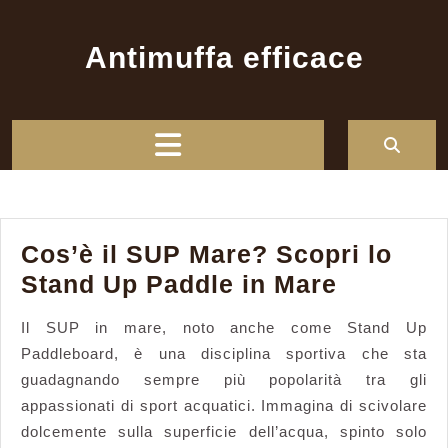
Skip
to
Antimuffa efficace
content
Open
Button
Cos’è il SUP Mare? Scopri lo
Cos’è
Stand Up Paddle in Mare
il
Il SUP in mare, noto anche come Stand Up
SUP
Paddleboard, è una disciplina sportiva che sta
Mare?
guadagnando sempre più popolarità tra gli
Scopri
appassionati di sport acquatici. Immagina di scivolare
lo
dolcemente sulla superficie dell’acqua, spinto solo