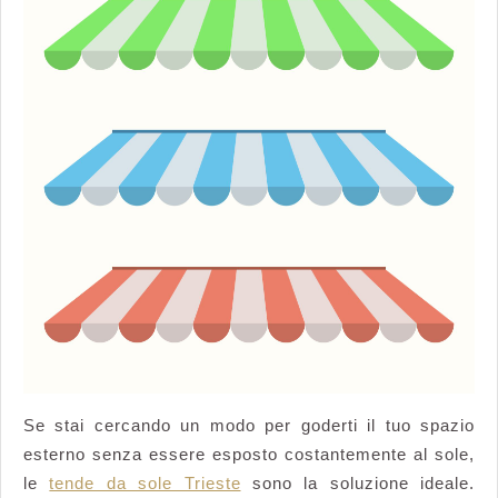
Trieste
tendono
a
fare
ombra
tutto
l’anno
Se stai cercando un modo per goderti il tuo spazio
esterno senza essere esposto costantemente al sole,
le
tende da sole Trieste
sono la soluzione ideale.