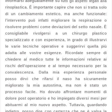
devi
informarsi adeguatamente su tutti gli aspetti legati alla
sapere
rinoplastica. È importante capire che non si tratta solo
di un cambiamento estetico, ma anche funzionale:
prima
l’intervento può infatti migliorare la respirazione o
di
risolvere problemi come deviazioni del setto nasale. È
prendere
consigliabile rivolgersi a un chirurgo plastico
una
specializzato e con esperienza, in grado di illustrarvi
decisione
le varie tecniche operative e suggerirvi quella più
adatta alle vostre esigenze. Ricordate sempre di
chiedere al medico tutte le informazioni relative ai
rischi dell’operazione e al tempo necessario per la
convalescenza. Dalla mia esperienza personale
posso dirvi che rifarsi il naso ha sicuramente
migliorato la mia autostima, ma non è stato un
processo facile. Ho dovuto affrontare momenti di
dolore post operatorio e ho impiegato diversi mesi per
abituarmi al mio nuovo aspetto. Tuttavia, guardando
indietro, posso dire con certezza che ne è valsa la