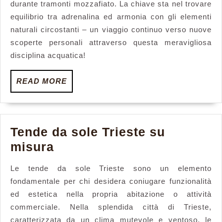
durante tramonti mozzafiato. La chiave sta nel trovare
equilibrio tra adrenalina ed armonia con gli elementi
naturali circostanti – un viaggio continuo verso nuove
scoperte personali attraverso questa meravigliosa
disciplina acquatica!
READ
READ MORE
MORE
Tende da sole Trieste su
Tende
misura
da
Le tende da sole Trieste sono un elemento
sole
fondamentale per chi desidera coniugare funzionalità
Trieste
ed estetica nella propria abitazione o attività
su
commerciale. Nella splendida città di Trieste,
misura
caratterizzata da un clima mutevole e ventoso, le